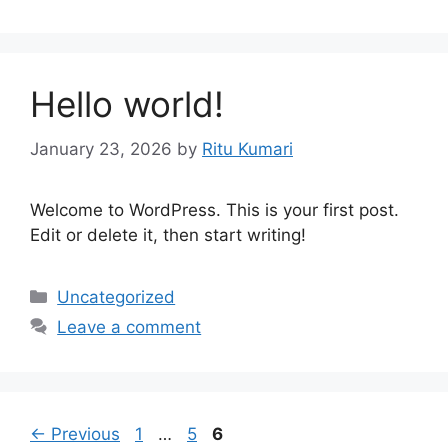
Hello world!
January 23, 2026
by
Ritu Kumari
Welcome to WordPress. This is your first post.
Edit or delete it, then start writing!
Categories
Uncategorized
Leave a comment
Page
Page
Page
←
Previous
1
…
5
6